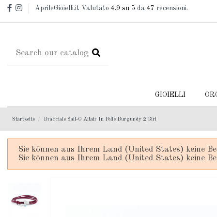
AprileGioielli.it Valutato
4.9
su 5
da
47
recensioni.
GIOIELLI
OR
Startseite
Bracciale Sail-O Altair In Pelle Burgundy 2 Giri
Sie können aus Ihrem Land (United States) keine Be
Sie können aus Ihrem Land (United States) keine Be