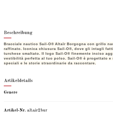
Beschreibung
Bracciale nautico Sail-O® Altaïr Borgogna con grillo naut
raffinato. Iconica chiusura Sail-O®, dove gli intagli f
turchese smaltato. Il logo Sail-O® finemente inciso aggi
vestibilità perfetta al tuo polso. Sail-O® è progettato e
speciali e le storie straordinarie da raccontare.
Artikeldetails
Genere
Artikel-Nr.
altair2bur