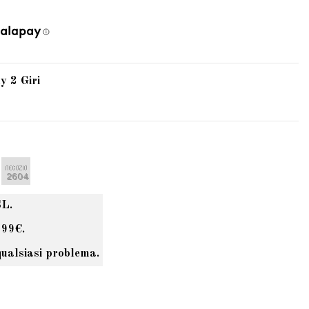
y 2 Giri
SL.
 99€.
qualsiasi problema.