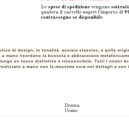
Le
spese di spedizione
vengono
sottrat
qualora il carrello superi l'importo di
9
contrassegno se disponibile
.
ico di design, in tonalità acciaio classico, e pelle origin
atti a mano ricordano la bussola e abbracciano metaforicam
unge un tocco distintivo e riconoscibile. Tutti i nostri br
 realizzato a mano con la massima cura nei dettagli e con i
Donna
Uomo