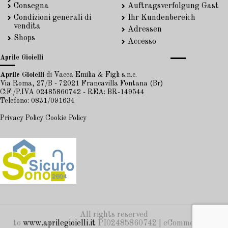
Consegna
Auftragsverfolgung Gast
Condizioni generali di
Ihr Kundenbereich
vendita
Adressen
Shops
Accesso
Aprile Gioielli
Aprile Gioielli
di Vacca Emilia & Figli s.n.c.
Via Roma, 27/B - 72021 Francavilla Fontana (Br)
C:F./P.IVA 02485860742 - REA: BR-149544
Telefono: 0831/091634
Privacy Policy
Cookie Policy
All rights reserved
to
www.aprilegioielli.it
PI02485860742 | eCommerce by