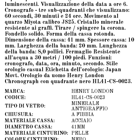
luminescenti. Visualizzazione della data a ore 6.
Cronografo - tre sub-quadranti che visualizzano:
60 secondi, 30 minuti e 24 ore. Movimento al
quarzo Miyota calibro JS25. Cristallo minerale
resistente ai graffi. Tirare / spingere la corona.
Fondello solido. Forma della cassa rotonda.
Dimensione della cassa: 41 mm. Spessore cassa: 10
mm. Larghezza della banda: 20 mm. Lunghezza
della banda: 8,0 pollici. Fermaglio Resistente
all'acqua a 30 metri / 100 piedi. Funzioni:
cronografo, data, ora, minuto, secondo. Stile
orologio casual Etichetta dell'orologio: Japan
Movt. Orologio da uomo Henry London
Chronograph con quadrante nero HL41-CS-0023.
MARCA:
HENRY LONDON
CODICE:
HL41-CS-0023
MINERALE
TIPO DI VETRO:
ANTIGRAFFIO
CHIUSURA:
A FIBBIA
MATERIALE CASSA:
ACCIAIO
DIAMETRO CASSA:
41MM
MATERIALE CINTURINO:
PELLE
COLORE CINTURINO:
NERO