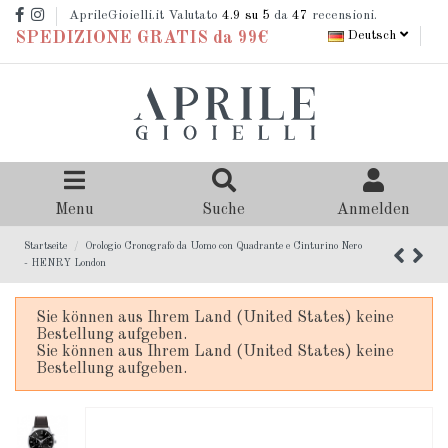
AprileGioielli.it Valutato
4.9
su 5
da
47
recensioni.
Deutsch
SPEDIZIONE GRATIS da 99€
Menu
Suche
Anmelden
Startseite
Orologio Cronografo da Uomo con Quadrante e Cinturino Nero
- HENRY London
Sie können aus Ihrem Land (United States) keine
Bestellung aufgeben.
Sie können aus Ihrem Land (United States) keine
Bestellung aufgeben.