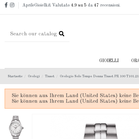
AprileGioielli.it Valutato
4.9
su 5
da
47
recensioni.
GIOIELLI
OR
Startseite
Orologi
Tissot
Orologio Solo Tempo Donna Tissot PR 100 T101.21
Sie können aus Ihrem Land (United States) keine Be
Sie können aus Ihrem Land (United States) keine Be