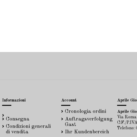
Informazioni
Account
Aprile Gioi
Cronologia ordini
Aprile Gioi
Via Roma,
Consegna
Auftragsverfolgung
C:F./P.I
Gast
Condizioni generali
Telefono:
di vendita
Ihr Kundenbereich