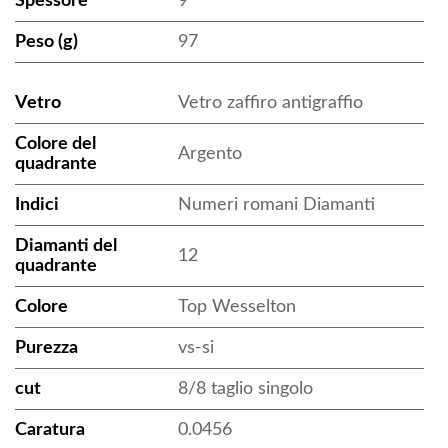
Spessore
9
Peso (g)
97
Vetro
Vetro zaffiro antigraffio
Colore del
Argento
quadrante
Indici
Numeri romani Diamanti
Diamanti del
12
quadrante
Colore
Top Wesselton
Purezza
vs-si
cut
8/8 taglio singolo
Caratura
0.0456