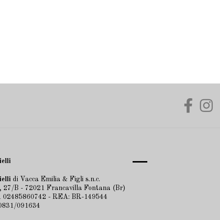
elli
elli
di Vacca Emilia & Figli s.n.c.
 27/B - 72021 Francavilla Fontana (Br)
VA 02485860742 - REA: BR-149544
 0831/091634