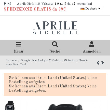
AprileGioielli.it Valutato
4.9
su 5
da
47
recensioni.
Deutsch
SPEDIZIONE GRATIS da 99€
Menu
Suche
Anmelden
Startseite
Orologio Uomo Analogico VOCALS con Cinturino in Caucciù
colore Nero - D&G
Sie können aus Ihrem Land (United States) keine
Bestellung aufgeben.
Sie können aus Ihrem Land (United States) keine
Bestellung aufgeben.