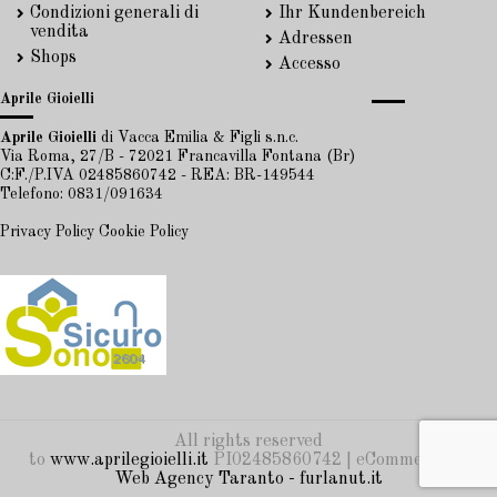
Condizioni generali di
Ihr Kundenbereich
vendita
Adressen
Shops
Accesso
Aprile Gioielli
Aprile Gioielli
di Vacca Emilia & Figli s.n.c.
Via Roma, 27/B - 72021 Francavilla Fontana (Br)
C:F./P.IVA 02485860742 - REA: BR-149544
Telefono: 0831/091634
Privacy Policy
Cookie Policy
All rights reserved
to
www.aprilegioielli.it
PI02485860742 | eCommerce by
Web Agency Taranto - furlanut.it