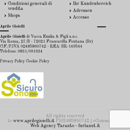
Condizioni generali di
Ihr Kundenbereich
vendita
Adressen
Shops
Accesso
Aprile Gioielli
Aprile Gioielli
di Vacca Emilia & Figli s.n.c.
Via Roma, 27/B - 72021 Francavilla Fontana (Br)
C:F./P.IVA 02485860742 - REA: BR-149544
Telefono: 0831/091634
Privacy Policy
Cookie Policy
All rights reserved
to
www.aprilegioielli.it
PI02485860742 | eCommerce by
Web Agency Taranto - furlanut.it