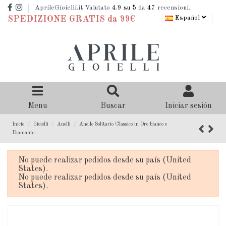
AprileGioielli.it Valutato
4.9
su 5
da
47
recensioni.
Español
SPEDIZIONE GRATIS da 99€
Menu
Buscar
Iniciar sesión
Inicio
Gioielli
Anelli
Anello Solitario Classico in Oro bianco e
Diamante
No puede realizar pedidos desde su país (United
States).
No puede realizar pedidos desde su país (United
States).