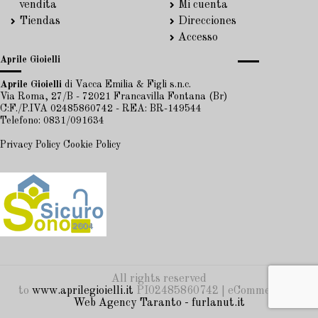
vendita
Mi cuenta
Tiendas
Direcciones
Accesso
Aprile Gioielli
Aprile Gioielli
di Vacca Emilia & Figli s.n.c.
Via Roma, 27/B - 72021 Francavilla Fontana (Br)
C:F./P.IVA 02485860742 - REA: BR-149544
Telefono: 0831/091634
Privacy Policy
Cookie Policy
All rights reserved
to
www.aprilegioielli.it
PI02485860742 | eCommerce by
Web Agency Taranto - furlanut.it