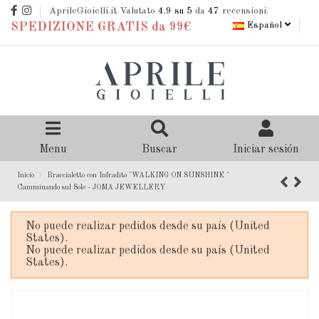
AprileGioielli.it Valutato
4.9
su 5
da
47
recensioni.
Español
SPEDIZIONE GRATIS da 99€
Menu
Buscar
Iniciar sesión
Inicio
Braccialetto con Infradito "WALKING ON SUNSHINE "
Camminando sul Sole - JOMA JEWELLERY
No puede realizar pedidos desde su país (United
States).
No puede realizar pedidos desde su país (United
States).