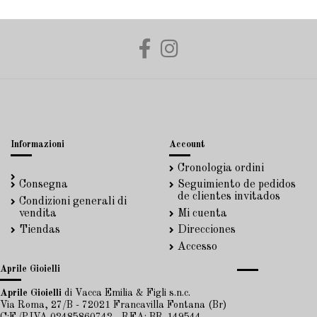
Informazioni
Account
Cronologia ordini
Consegna
Seguimiento de pedidos
de clientes invitados
Condizioni generali di
vendita
Mi cuenta
Tiendas
Direcciones
Accesso
Aprile Gioielli
Aprile Gioielli
di Vacca Emilia & Figli s.n.c.
Via Roma, 27/B - 72021 Francavilla Fontana (Br)
C:F./P.IVA 02485860742 - REA: BR-149544