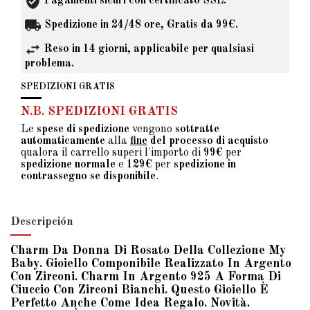
Pagamenti sicuri con certificato SSL.
Spedizione in 24/48 ore, Gratis da 99€.
Reso in 14 giorni, applicabile per qualsiasi
problema.
SPEDIZIONI GRATIS
N.B. SPEDIZIONI GRATIS
Le
spese di spedizione
vengono
sottratte
automaticamente
alla
fine
del processo di acquisto
qualora il carrello superi l'importo di
99€
per
spedizione normale
e
129€
per
spedizione in
contrassegno se disponibile
.
Descripción
Charm Da Donna Di Rosato Della Collezione My
Baby. Gioiello Componibile Realizzato In Argento
Con Zirconi. Charm In Argento 925 A Forma Di
Ciuccio Con Zirconi Bianchi. Questo Gioiello È
Perfetto Anche Come Idea Regalo. Novità.