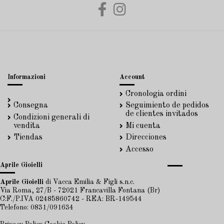
Informazioni
Account
Cronologia ordini
Consegna
Seguimiento de pedidos
de clientes invitados
Condizioni generali di
vendita
Mi cuenta
Tiendas
Direcciones
Accesso
Aprile Gioielli
Aprile Gioielli
di Vacca Emilia & Figli s.n.c.
Via Roma, 27/B - 72021 Francavilla Fontana (Br)
C:F./P.IVA 02485860742 - REA: BR-149544
Telefono: 0831/091634