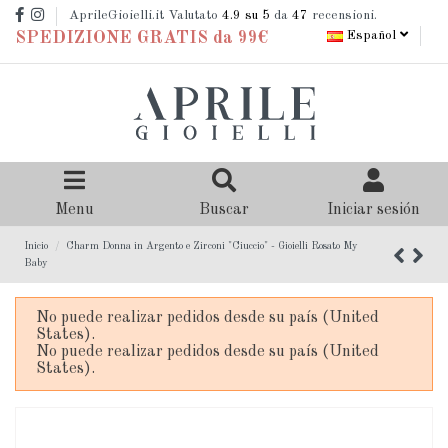
AprileGioielli.it Valutato
4.9
su 5
da
47
recensioni.
Español
SPEDIZIONE GRATIS da 99€
Menu
Buscar
Iniciar sesión
Inicio
Charm Donna in Argento e Zirconi "Ciuccio" - Gioielli Rosato My
Baby
No puede realizar pedidos desde su país (United
States).
No puede realizar pedidos desde su país (United
States).