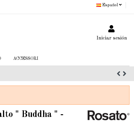
Español
Iniciar sesión
O
ACCESSORI
lto " Buddha " -