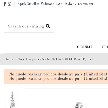
AprileGioielli.it Valutato
4.9
su 5
da
47
recensioni.
GIOIELLI
OR
Inicio
Charm in Argento e Smalto " Buddha " - Gioielli Rosato My Luck
No puede realizar pedidos desde su país (United Stat
No puede realizar pedidos desde su país (United Stat