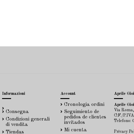
Informazioni
Account
Aprile Gioi
Cronologia ordini
Aprile Gioi
Via Roma,
Consegna
Seguimiento de
C:F./P.IV
pedidos de clientes
Condizioni generali
Telefono:
invitados
di vendita
Mi cuenta
Privacy Po
Tiendas