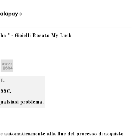
a " - Gioielli Rosato My Luck
SL.
 99€.
qualsiasi problema.
te automaticamente
alla
fine
del processo di acquisto