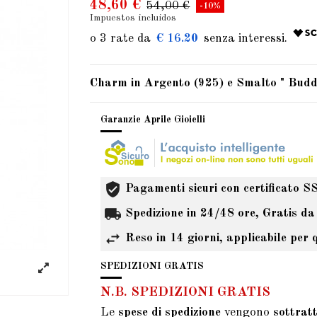
48,60 €
54,00 €
-10%
Impuestos incluidos
€ 16.20
Charm in Argento (925) e Smalto " Buddh
Garanzie Aprile Gioielli
Pagamenti sicuri con certificato S
Spedizione in 24/48 ore, Gratis da
Reso in 14 giorni, applicabile per 
SPEDIZIONI GRATIS
N.B. SPEDIZIONI GRATIS
Le
spese di spedizione
vengono
sottrat