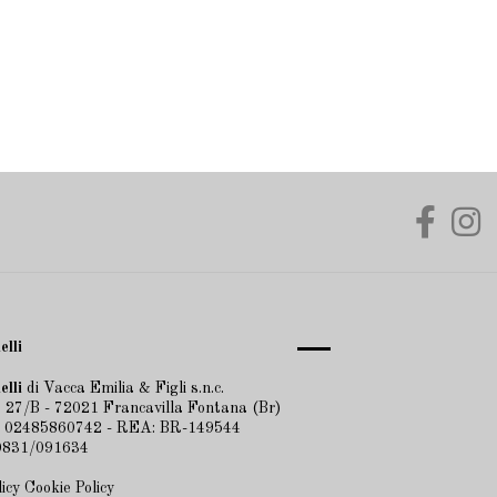
elli
elli
di Vacca Emilia & Figli s.n.c.
 27/B - 72021 Francavilla Fontana (Br)
A 02485860742 - REA: BR-149544
 0831/091634
licy
Cookie Policy