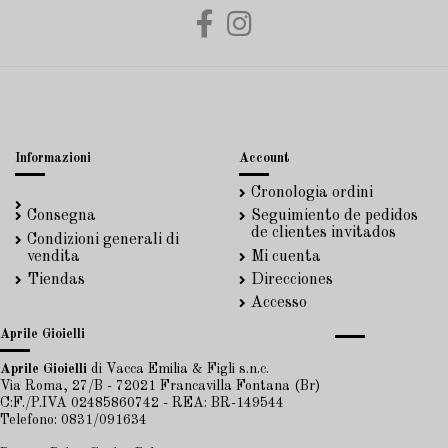
Informazioni
Account
Cronologia ordini
Consegna
Seguimiento de pedidos
de clientes invitados
Condizioni generali di
vendita
Mi cuenta
Tiendas
Direcciones
Accesso
Aprile Gioielli
Aprile Gioielli
di Vacca Emilia & Figli s.n.c.
Via Roma, 27/B - 72021 Francavilla Fontana (Br)
C:F./P.IVA 02485860742 - REA: BR-149544
Telefono: 0831/091634