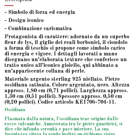
- Simbolo di forza ed energia
- Design iconico
- Combinazione carismatica
Protagonista di carattere: adornato da un superbo
fleur de lys, il giglio dei reali borbonici, il ciondolo
a forma di teschio si propone come simbolo carico
di energia e vigore. I dettagli lavorati a mano
disegnano un’elaborata texture che conferisce un
tratto unico all’iconico gioiello, qui abbinato a
un’appariscente collana di perle.
Materiale argento sterling 925 niellato. Pietre
ossidiana satinata. Colore argentato, nero. Altezza
appross. 1,80 cm (0,71 pollici). Larghezza appross.
1,30 cm (0,51 pollici). Spessore appross. 0,50 cm
(0,20 pollici). Codice articolo KE1706-704-11.
Ossidiana
Plasmata dalla natura, l'ossidiana trae origine dalle
rocce vulcaniche. Annoverata tra le pietre guaritrici, si
dice che infonda serenità e pace interiore. La sua
lucentezza vitrea la rende inoltre un richiamo visivo