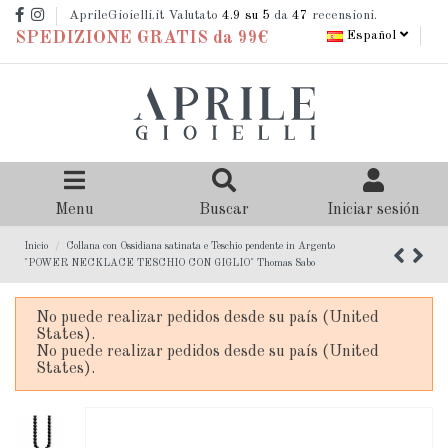
AprileGioielli.it Valutato
4.9
su 5
da
47
recensioni.
Español
SPEDIZIONE GRATIS da 99€
Menu
Buscar
Iniciar sesión
Inicio
Collana con Ossidiana satinata e Teschio pendente in Argento
"POWER NECKLACE TESCHIO CON GIGLIO" Thomas Sabo
No puede realizar pedidos desde su país (United
States).
No puede realizar pedidos desde su país (United
States).