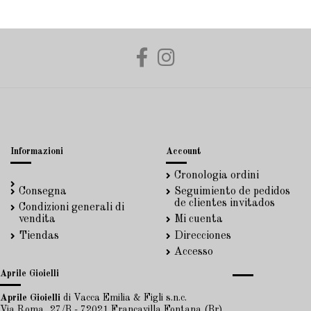
Informazioni
Account
Cronologia ordini
Consegna
Seguimiento de pedidos
de clientes invitados
Condizioni generali di
vendita
Mi cuenta
Tiendas
Direcciones
Accesso
Aprile Gioielli
Aprile Gioielli
di Vacca Emilia & Figli s.n.c.
Via Roma, 27/B - 72021 Francavilla Fontana (Br)