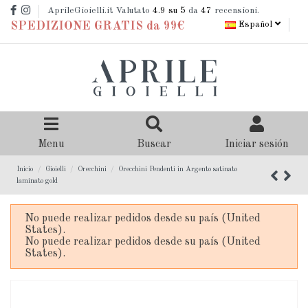
AprileGioielli.it Valutato
4.9
su 5
da
47
recensioni.
Español
SPEDIZIONE GRATIS da 99€
Menu
Buscar
Iniciar sesión
Inicio
Gioielli
Orecchini
Orecchini Pendenti in Argento satinato
laminato gold
No puede realizar pedidos desde su país (United
States).
No puede realizar pedidos desde su país (United
States).