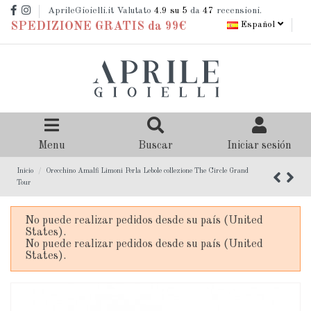
AprileGioielli.it Valutato
4.9
su 5
da
47
recensioni.
Español
SPEDIZIONE GRATIS da 99€
Menu
Buscar
Iniciar sesión
Inicio
Orecchino Amalfi Limoni Perla Lebole collezione The Circle Grand
Tour
No puede realizar pedidos desde su país (United
States).
No puede realizar pedidos desde su país (United
States).