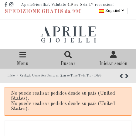
AprileGioielli.it Valutato
4.9
su 5
da
47
recensioni.
Español
SPEDIZIONE GRATIS da 99€
Menu
Buscar
Iniciar sesión
Inicio
Orologio Uomo Solo Tempo al Quarzo Time Twin Tip - D&G
No puede realizar pedidos desde su país (United
States).
No puede realizar pedidos desde su país (United
States).