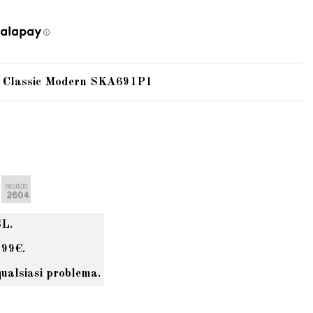
ko Classic Modern SKA691P1
SL.
 99€.
qualsiasi problema.