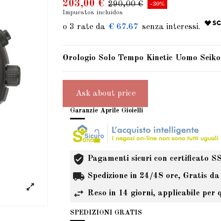
203,00 €
290,00 €
-30%
Impuestos incluidos
€ 67.67
Orologio Solo Tempo Kinetic Uomo Sei
Ask about price
Garanzie Aprile Gioielli
Pagamenti sicuri con certificato S
Spedizione in 24/48 ore, Gratis da
Reso in 14 giorni, applicabile per 
SPEDIZIONI GRATIS