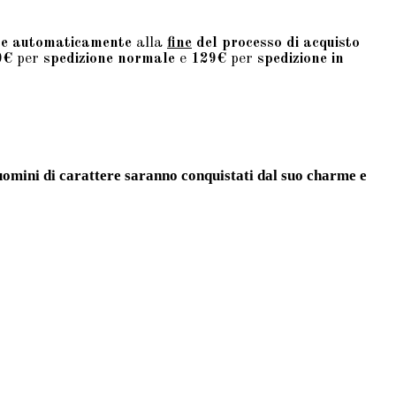
te automaticamente
alla
fine
del processo di acquisto
9€
per
spedizione normale
e
129€
per
spedizione in
uomini di carattere saranno conquistati dal suo charme e