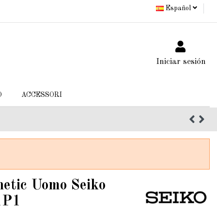
Español
Iniciar sesión
O
ACCESSORI
netic Uomo Seiko
1P1