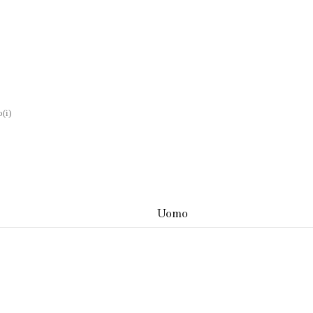
o(i)
Uomo