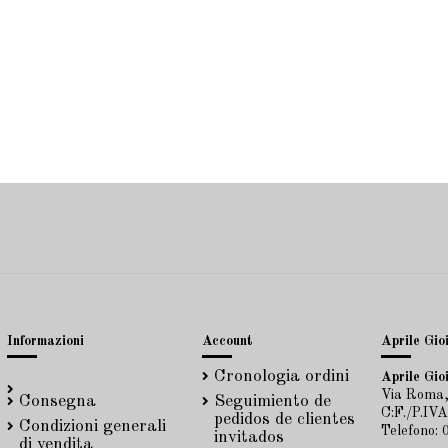
Informazioni
Account
Aprile Gioi
Cronologia ordini
Aprile Gioi
Via Roma,
Consegna
Seguimiento de
C:F./P.IV
pedidos de clientes
Condizioni generali
Telefono:
invitados
di vendita