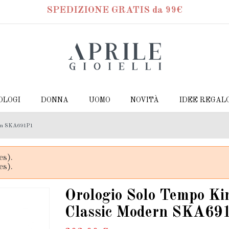
SPEDIZIONE GRATIS da 99€
OLOGI
DONNA
UOMO
NOVITÀ
IDEE REGAL
ern SKA691P1
es).
es).
Orologio Solo Tempo Ki
Classic Modern SKA69