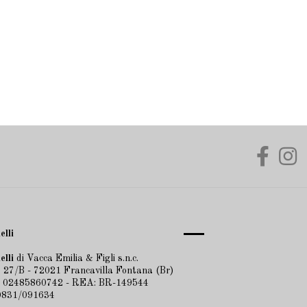
elli
elli
di Vacca Emilia & Figli s.n.c.
 27/B - 72021 Francavilla Fontana (Br)
A 02485860742 - REA: BR-149544
 0831/091634