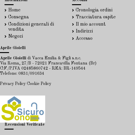
Informazioni
Account
Home
Cronologia ordini
Consegna
Tracciatura ospite
Condizioni generali di
Il mio account
vendita
Indirizzi
Negozi
Accesso
Aprile Gioielli
Aprile Gioielli
di Vacca Emilia & Figli s.n.c.
Via Roma, 27/B - 72021 Francavilla Fontana (Br)
C:F./P.IVA 02485860742 - REA: BR-149544
Telefono: 0831/091634
Privacy Policy
Cookie Policy
Recensioni Verificate