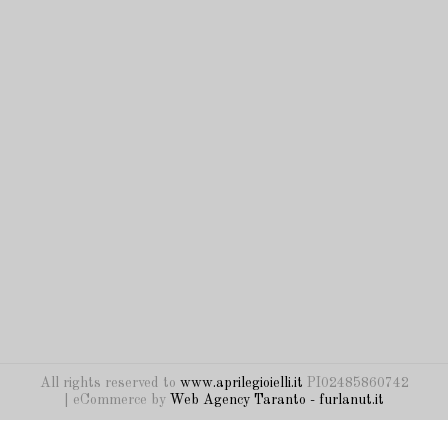
All rights reserved to
www.aprilegioielli.it
PI02485860742
| eCommerce by
Web Agency Taranto - furlanut.it