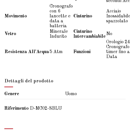
secondi Acc
Cronografo
con 6
Acciaio
Movimento
lancette e
Cinturino
Inossidabil
data a
spazzolato
batteria
Minerale
Cinturino
Vetro
No
Indurito
Intercambiabile
Orologio 24
Cronografo
Resistenza
All'Acqua
5 Atm
Funzioni
timer fino 
Data
Dettagli del prodotto
Genere
Uomo
Riferimento
D-MC02-SBLU