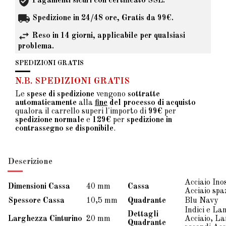
Pagamenti sicuri con certificato SSL.
Spedizione in 24/48 ore, Gratis da 99€.
Reso in 14 giorni, applicabile per qualsiasi
problema.
SPEDIZIONI GRATIS
N.B. SPEDIZIONI GRATIS
Le
spese di spedizione
vengono
sottratte
automaticamente
alla
fine
del processo di acquisto
qualora il carrello superi l'importo di
99€
per
spedizione normale
e
129€
per
spedizione in
contrassegno se disponibile
.
Descrizione
Acciaio Ino
Dimensioni Cassa
40 mm
Cassa
Acciaio spa
Spessore Cassa
10,5 mm
Quadrante
Blu Navy
Indici e La
Dettagli
Larghezza Cinturino
20 mm
Acciaio, La
Quadrante