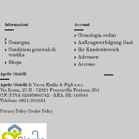
Informazioni
Account
Cronologia ordini
Consegna
Auftragsverfolgung Gast
Condizioni generali di
Ihr Kundenbereich
vendita
Adressen
Shops
Accesso
Aprile Gioielli
Aprile Gioielli
di Vacca Emilia & Figli s.n.c.
Via Roma, 27/B - 72021 Francavilla Fontana (Br)
C:F./P.IVA 02485860742 - REA: BR-149544
Telefono: 0831/091634
Privacy Policy
Cookie Policy