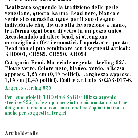
Realizzato seguendo la tradizione delle perle
veneziane, questo Karma Bead nero, bianco e
verde si contraddistingue per il suo disegno
individuale che, dovuto alla lavorazione a mano,
trasforma ogni bead di vetro in un pezzo unico.
Accostandolo ad altre bead, si ottengono
meravigliosi effetti cromatici. Importante: questa
Bead non si può combinare con i seguenti articoli:
KH0001, CR589, CR590, AR094
Categoria Bead. Materiale argento sterling 925.
Pietre vetro. Colore nero, bianco, verde. Altezza
appross. 1,25 cm (0,49 pollici). Larghezza appross.
1,15 cm (0,45 pollici). Codice articolo K0253-017-6.
Argento sterling 925
Per i suoi gioielli THOMAS SABO utilizza argento
sterling 925, la lega più pregiata e più amata nel settore
dei gioielli, che non contiene nichel ed è quindi indicata
anche per soggetti allergici.
Artikeldetails