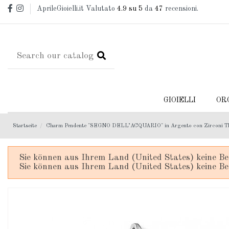
AprileGioielli.it Valutato
4.9
su 5
da
47
recensioni.
GIOIELLI
OR
Startseite
Charm Pendente "SEGNO DELL’ACQUARIO" in Argento con Zirconi T
Sie können aus Ihrem Land (United States) keine Be
Sie können aus Ihrem Land (United States) keine Be