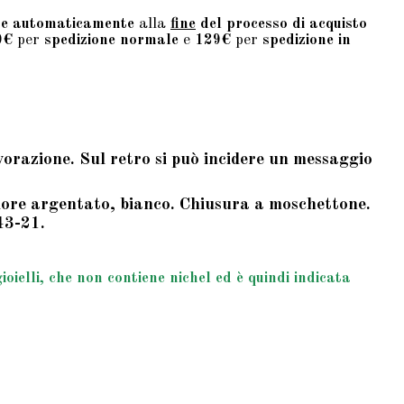
te automaticamente
alla
fine
del processo di acquisto
9€
per
spedizione normale
e
129€
per
spedizione in
avorazione. Sul retro si può incidere un messaggio
olore argentato, bianco. Chiusura a moschettone.
43-21.
ielli, che non contiene nichel ed è quindi indicata