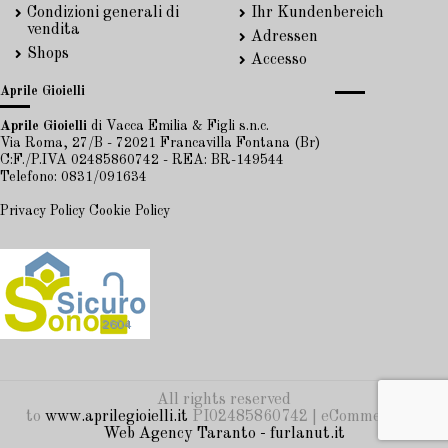
Condizioni generali di
Ihr Kundenbereich
vendita
Adressen
Shops
Accesso
Aprile Gioielli
Aprile Gioielli
di Vacca Emilia & Figli s.n.c.
Via Roma, 27/B - 72021 Francavilla Fontana (Br)
C:F./P.IVA 02485860742 - REA: BR-149544
Telefono: 0831/091634
Privacy Policy
Cookie Policy
All rights reserved
to
www.aprilegioielli.it
PI02485860742 | eCommerce by
Web Agency Taranto - furlanut.it