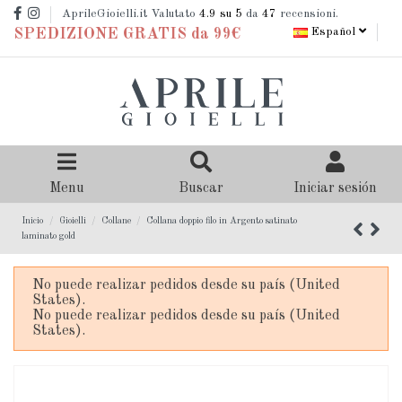
AprileGioielli.it Valutato
4.9
su 5
da
47
recensioni.
Español
SPEDIZIONE GRATIS da 99€
Menu
Buscar
Iniciar sesión
Inicio
Gioielli
Collane
Collana doppio filo in Argento satinato
laminato gold
No puede realizar pedidos desde su país (United
States).
No puede realizar pedidos desde su país (United
States).