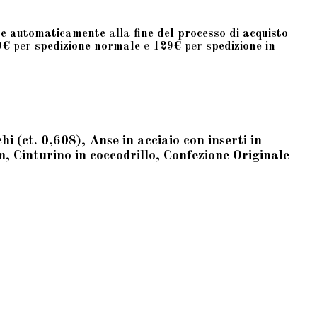
te automaticamente
alla
fine
del processo di acquisto
9€
per
spedizione normale
e
129€
per
spedizione in
(ct. 0,608), Anse in acciaio con inserti in
, Cinturino in coccodrillo, Confezione Originale