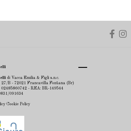
elli
elli
di Vacca Emilia & Figli s.n.c.
 27/B - 72021 Francavilla Fontana (Br)
A 02485860742 - REA: BR-149544
 0831/091634
licy
Cookie Policy