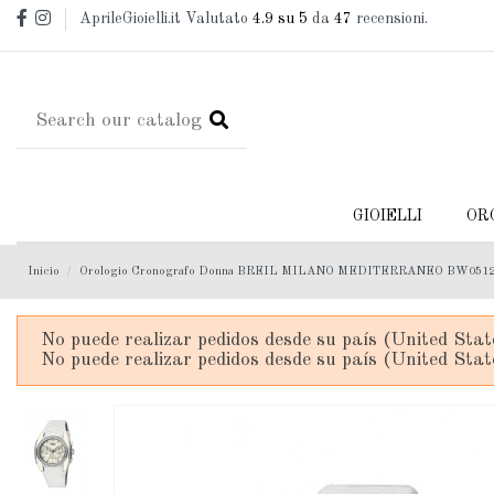
AprileGioielli.it Valutato
4.9
su 5
da
47
recensioni.
GIOIELLI
OR
Inicio
Orologio Cronografo Donna BREIL MILANO MEDITERRANEO BW051
No puede realizar pedidos desde su país (United Stat
No puede realizar pedidos desde su país (United Stat