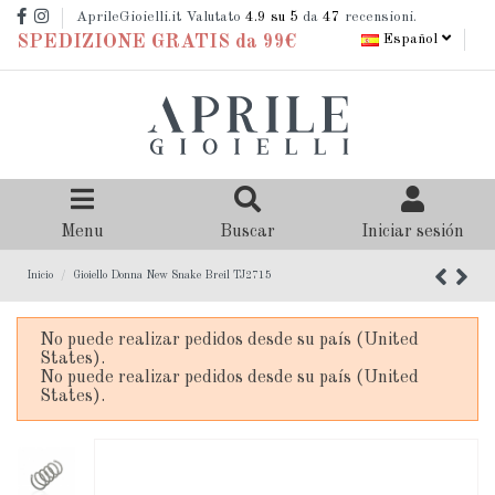
AprileGioielli.it Valutato
4.9
su 5
da
47
recensioni.
Español
SPEDIZIONE GRATIS da 99€
Menu
Buscar
Iniciar sesión
Inicio
Gioiello Donna New Snake Breil TJ2715
No puede realizar pedidos desde su país (United
States).
No puede realizar pedidos desde su país (United
States).