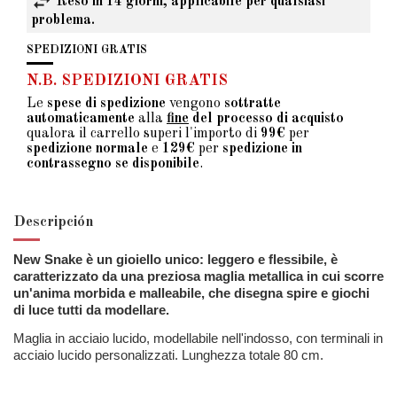
Reso in 14 giorni, applicabile per qualsiasi
problema.
SPEDIZIONI GRATIS
N.B. SPEDIZIONI GRATIS
Le
spese di spedizione
vengono
sottratte
automaticamente
alla
fine
del processo di acquisto
qualora il carrello superi l'importo di
99€
per
spedizione normale
e
129€
per
spedizione in
contrassegno se disponibile
.
Descripción
New Snake è un gioiello unico: leggero e flessibile, è
caratterizzato da una preziosa maglia metallica in cui scorre
un'anima morbida e malleabile, che disegna spire e giochi
di luce tutti da modellare.
Maglia in acciaio lucido, modellabile nell'indosso, con terminali in
acciaio lucido personalizzati. Lunghezza totale 80 cm.