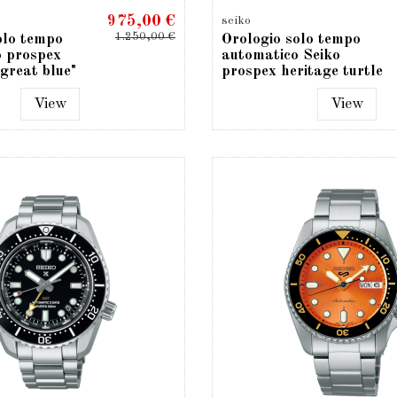
975,00 €
seiko
1.250,00 €
olo tempo
Orologio solo tempo
o prospex
automatico Seiko
great blue"
prospex heritage turtle
1968...
View
View