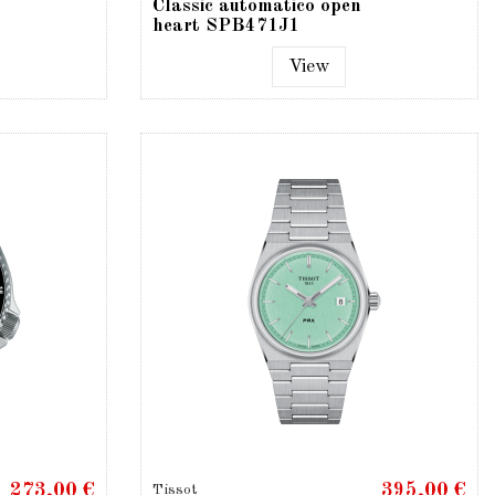
Classic automatico open
heart SPB471J1
View
273,00 €
395,00 €
Tissot