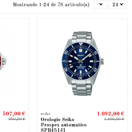
Mostrando 1-24 de 76 artículo(s)
24
507,00 €
1.092,00 €
seiko
650,00 €
1.400,00 €
Orologio Seiko
Prospex automatico
SPB451J1