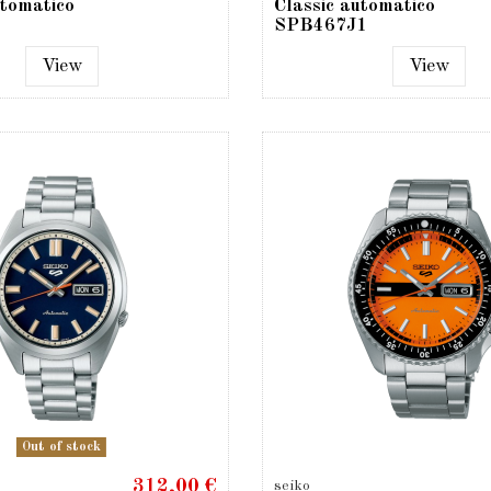
utomatico
Classic automatico
SPB467J1
View
View
Out of stock
312,00 €
seiko