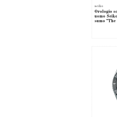
seiko
Orologio s
uomo Seik
sumo "The 
SPB375J1