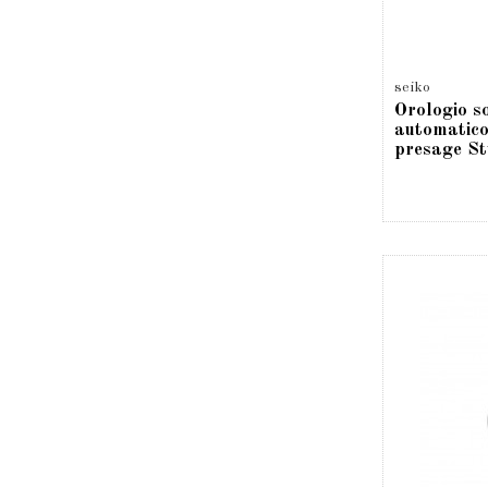
seiko
Orologio s
automatico
presage St
SRPG05J