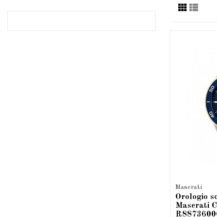
Maserati
Orologio s
Maserati C
R8873600