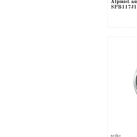
Alpinist a
SPB117J1
seiko