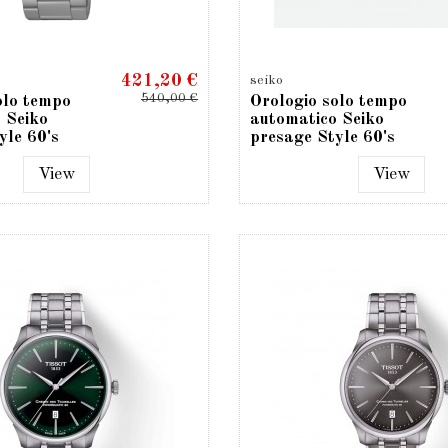
421,20 €
seiko
540,00 €
olo tempo
Orologio solo tempo
 Seiko
automatico Seiko
yle 60's
presage Style 60's
1
SRPG03J1
View
View