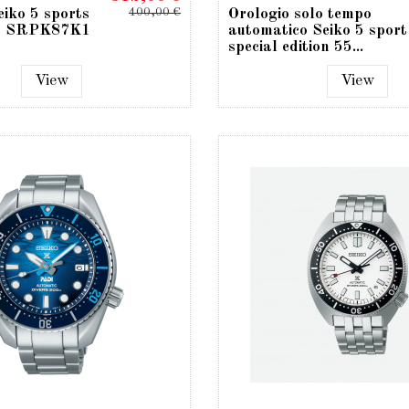
400,00 €
eiko 5 sports
Orologio solo tempo
co SRPK87K1
automatico Seiko 5 sport
special edition 55...
View
View