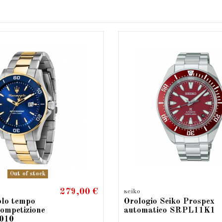
Out of stock
279,00 €
seiko
olo tempo
Orologio Seiko Prospex
ompetizione
automatico SRPL11K1
010