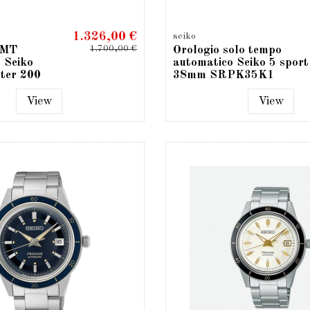
1.326,00 €
seiko
1.700,00 €
GMT
Orologio solo tempo
 Seiko
automatico Seiko 5 sport
ter 200
38mm SRPK35K1
View
View