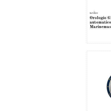
seiko
Orologio 
automatico
Marinemas
SPB383J1