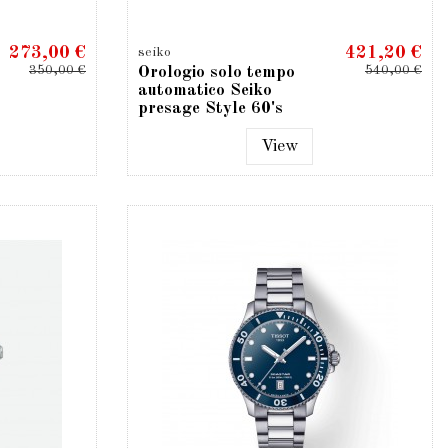
273,00 €
421,20 €
seiko
350,00 €
540,00 €
Orologio solo tempo
automatico Seiko
presage Style 60's
SRPG07J1
View