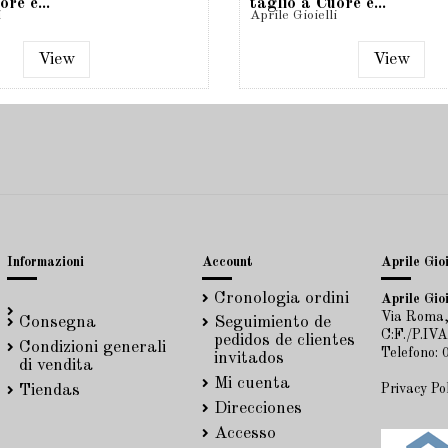
re e...
taglio a Cuore e...
i
Aprile Gioielli
View
View
Informazioni
Account
Aprile Gioi
Cronologia ordini
Aprile Gioi
Via Roma,
Consegna
Seguimiento de
C:F./P.IV
pedidos de clientes
Condizioni generali
Telefono:
invitados
di vendita
Mi cuenta
Privacy Po
Tiendas
Direcciones
Accesso