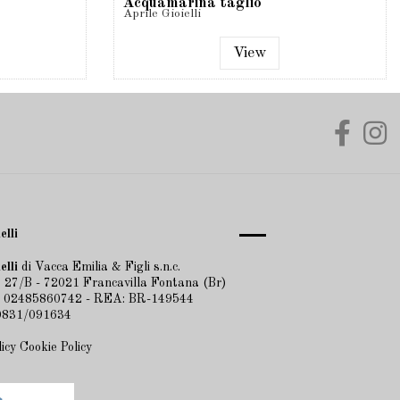
Acquamarina taglio
Aprile Gioielli
Ovale e...
View
elli
elli
di Vacca Emilia & Figli s.n.c.
 27/B - 72021 Francavilla Fontana (Br)
A 02485860742 - REA: BR-149544
 0831/091634
licy
Cookie Policy