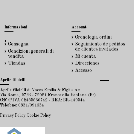
Informazioni
Account
Cronologia ordini
Consegna
Seguimiento de pedidos
de clientes invitados
Condizioni generali di
vendita
Mi cuenta
Tiendas
Direcciones
Accesso
Aprile Gioielli
Aprile Gioielli
di Vacca Emilia & Figli s.n.c.
Via Roma, 27/B - 72021 Francavilla Fontana (Br)
C:F./P.IVA 02485860742 - REA: BR-149544
Telefono: 0831/091634
Privacy Policy
Cookie Policy