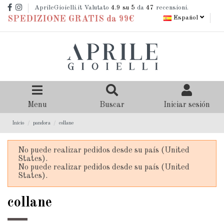
AprileGioielli.it Valutato
4.9
su 5
da
47
recensioni.
Español
SPEDIZIONE GRATIS da 99€
Menu
Buscar
Iniciar sesión
Inicio
pandora
collane
No puede realizar pedidos desde su país (United
States).
No puede realizar pedidos desde su país (United
States).
collane