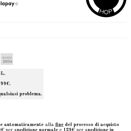
SL.
 99€.
qualsiasi problema.
te automaticamente
alla
fine
del processo di acquisto
9€
per
spedizione normale
e
129€
per
spedizione in