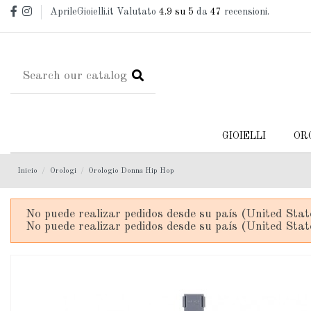
AprileGioielli.it Valutato
4.9
su 5
da
47
recensioni.
GIOIELLI
OR
Inicio
Orologi
Orologio Donna Hip Hop
No puede realizar pedidos desde su país (United Stat
No puede realizar pedidos desde su país (United Stat