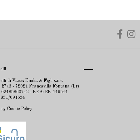
elli
elli
di Vacca Emilia & Figli s.n.c.
 27/B - 72021 Francavilla Fontana (Br)
A 02485860742 - REA: BR-149544
 0831/091634
licy
Cookie Policy