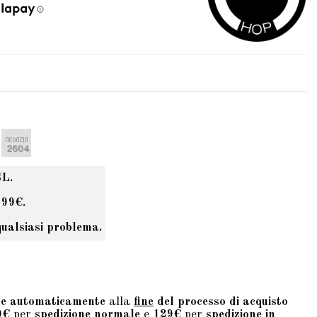
SL.
 99€.
qualsiasi problema.
te automaticamente
alla
fine
del processo di acquisto
9€
per
spedizione normale
e
129€
per
spedizione in