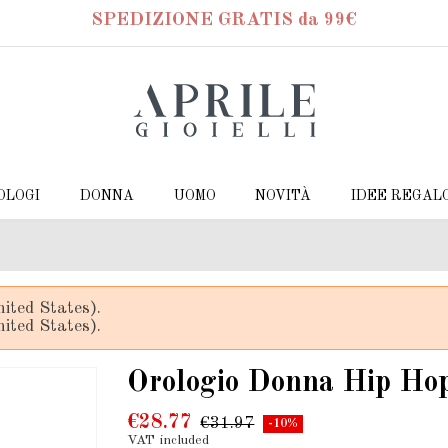
SPEDIZIONE GRATIS da 99€
OLOGI
DONNA
UOMO
NOVITÀ
IDEE REGAL
ited States).
ited States).
Orologio Donna Hip Ho
€28.77
€31.97
-10%
VAT included