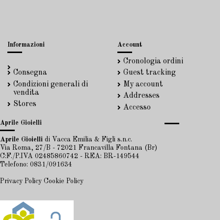
Informazioni
Account
Cronologia ordini
Consegna
Guest tracking
Condizioni generali di
My account
vendita
Addresses
Stores
Accesso
Aprile Gioielli
Aprile Gioielli
di Vacca Emilia & Figli s.n.c.
Via Roma, 27/B - 72021 Francavilla Fontana (Br)
C:F./P.IVA 02485860742 - REA: BR-149544
Telefono: 0831/091634
Privacy Policy
Cookie Policy