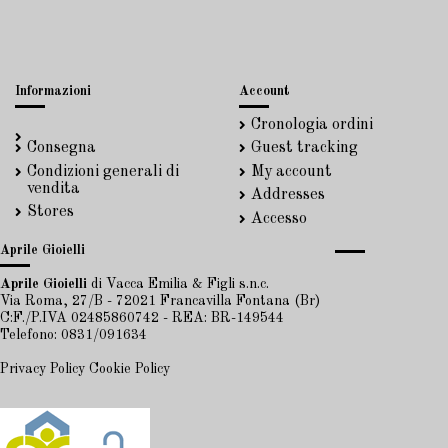
Informazioni
Account
Cronologia ordini
Consegna
Guest tracking
Condizioni generali di
My account
vendita
Addresses
Stores
Accesso
Aprile Gioielli
Aprile Gioielli
di Vacca Emilia & Figli s.n.c.
Via Roma, 27/B - 72021 Francavilla Fontana (Br)
C:F./P.IVA 02485860742 - REA: BR-149544
Telefono: 0831/091634
Privacy Policy
Cookie Policy