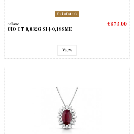
Out of stock
€372.00
collane
CIO CT 0,032G SI+0,18SME
View