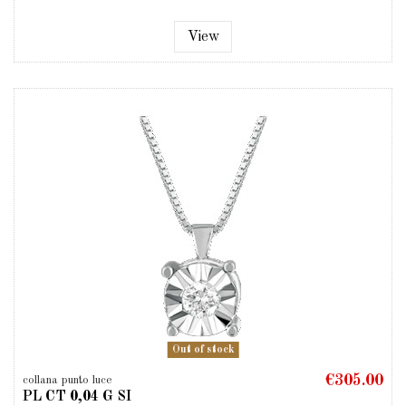
View
Out of stock
€305.00
collana punto luce
PL CT 0,04 G SI