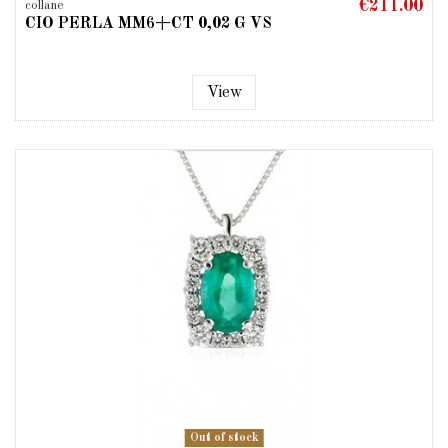
€211.00
collane
CIO PERLA MM6+CT 0,02 G VS
View
Out of stock