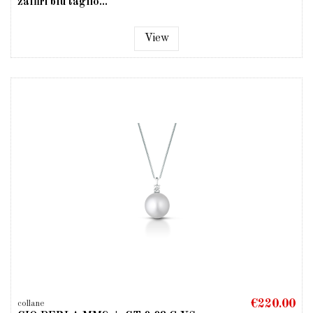
zaffiri blu taglio...
View
€220.00
collane