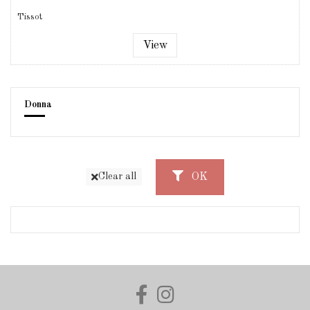
Tissot
View
Donna
OK
Clear all