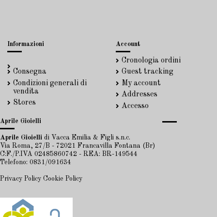
Informazioni
Account
Cronologia ordini
Consegna
Guest tracking
Condizioni generali di
My account
vendita
Addresses
Stores
Accesso
Aprile Gioielli
Aprile Gioielli
di Vacca Emilia & Figli s.n.c.
Via Roma, 27/B - 72021 Francavilla Fontana (Br)
C:F./P.IVA 02485860742 - REA: BR-149544
Telefono: 0831/091634
Privacy Policy
Cookie Policy