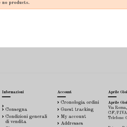
 no products.
Informazioni
Account
Aprile Gioi
Cronologia ordini
Aprile Gioi
Via Roma,
Consegna
Guest tracking
C:F./P.IV
Condizioni generali
My account
Telefono:
di vendita
Addresses