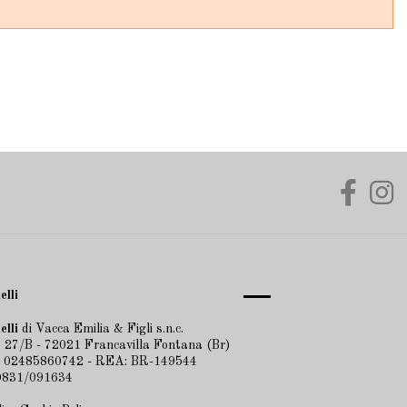
elli
elli
di Vacca Emilia & Figli s.n.c.
 27/B - 72021 Francavilla Fontana (Br)
A 02485860742 - REA: BR-149544
 0831/091634