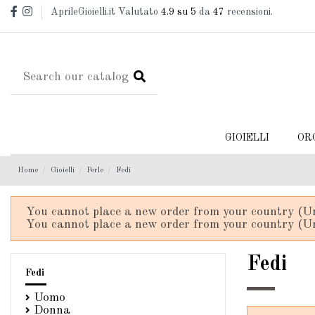
AprileGioielli.it Valutato
4.9
su 5
da
47
recensioni.
GIOIELLI
OR
Home
Gioielli
Perle
Fedi
You cannot place a new order from your country (Un
You cannot place a new order from your country (Un
Fedi
Fedi
Uomo
Donna