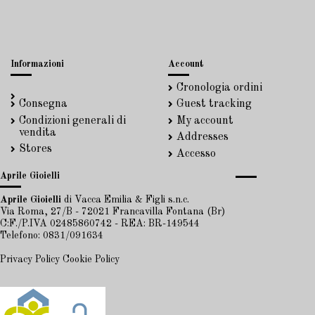
Informazioni
Account
Cronologia ordini
Consegna
Guest tracking
Condizioni generali di
My account
vendita
Addresses
Stores
Accesso
Aprile Gioielli
Aprile Gioielli
di Vacca Emilia & Figli s.n.c.
Via Roma, 27/B - 72021 Francavilla Fontana (Br)
C:F./P.IVA 02485860742 - REA: BR-149544
Telefono: 0831/091634
Privacy Policy
Cookie Policy