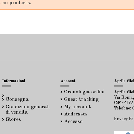
 no products.
Informazioni
Account
Aprile Gioi
Cronologia ordini
Aprile Gioi
Via Roma,
Consegna
Guest tracking
C:F./P.IV
Condizioni generali
My account
Telefono:
di vendita
Addresses
Privacy Po
Stores
Accesso