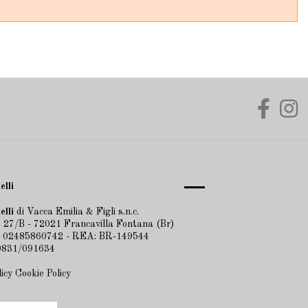
elli
elli
di Vacca Emilia & Figli s.n.c.
 27/B - 72021 Francavilla Fontana (Br)
A 02485860742 - REA: BR-149544
 0831/091634
licy
Cookie Policy