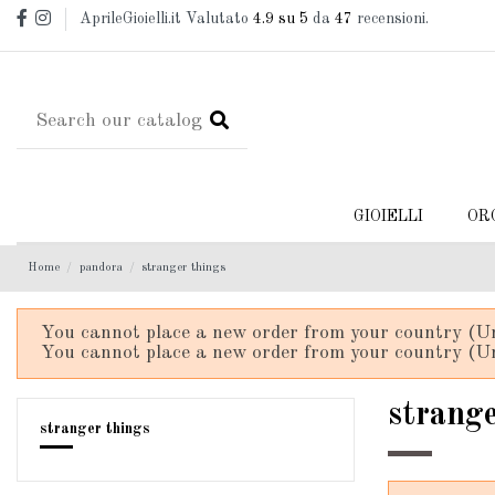
AprileGioielli.it Valutato
4.9
su 5
da
47
recensioni.
GIOIELLI
OR
Home
pandora
stranger things
You cannot place a new order from your country (Un
You cannot place a new order from your country (Un
strange
stranger things