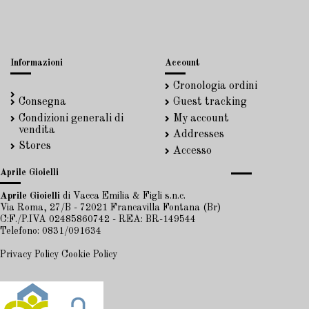
Informazioni
Account
Cronologia ordini
Consegna
Guest tracking
Condizioni generali di
My account
vendita
Addresses
Stores
Accesso
Aprile Gioielli
Aprile Gioielli
di Vacca Emilia & Figli s.n.c.
Via Roma, 27/B - 72021 Francavilla Fontana (Br)
C:F./P.IVA 02485860742 - REA: BR-149544
Telefono: 0831/091634
Privacy Policy
Cookie Policy