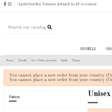
AprileGioielli.it Valutato
4.9
su 5
da
47
recensioni.
GIOIELLI
OR
Home
Gioielli
Oro e Pietre preziose
Spille
Unisex
You cannot place a new order from your country (Un
You cannot place a new order from your country (Un
Unisex
Unisex