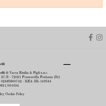
elli
elli
di Vacca Emilia & Figli s.n.c.
 27/B - 72021 Francavilla Fontana (Br)
A 02485860742 - REA: BR-149544
 0831/091634
licy
Cookie Policy