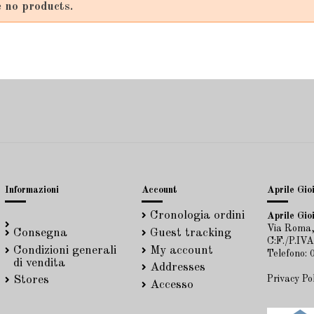
 no products.
Informazioni
Account
Aprile Gioi
Cronologia ordini
Aprile Gioi
Via Roma,
Consegna
Guest tracking
C:F./P.IV
Condizioni generali
My account
Telefono:
di vendita
Addresses
Privacy Po
Stores
Accesso