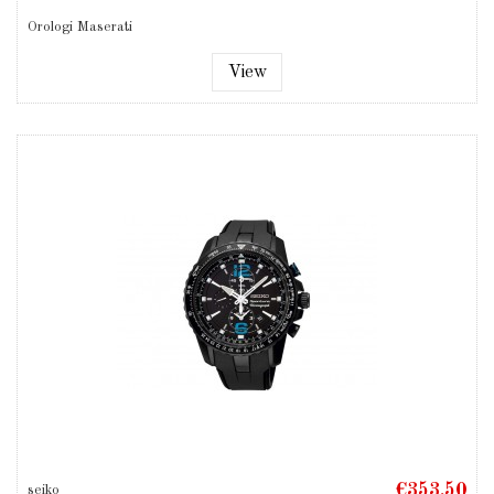
Orologi Maserati
View
€353.50
seiko