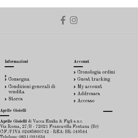
Informazioni
Account
Cronologia ordini
Consegna
Guest tracking
Condizioni generali di
My account
vendita
Addresses
Stores
Accesso
Aprile Gioielli
Aprile Gioielli
di Vacca Emilia & Figli s.n.c.
Via Roma, 27/B - 72021 Francavilla Fontana (Br)
C:F./P.IVA 02485860742 - REA: BR-149544
Telefono: 0831/091634