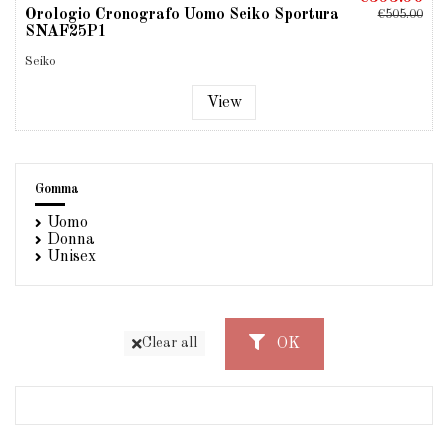
Orologio Cronografo Uomo Seiko Sportura
€505.00
SNAF25P1
Seiko
View
Gomma
Uomo
Donna
Unisex
OK
Clear all