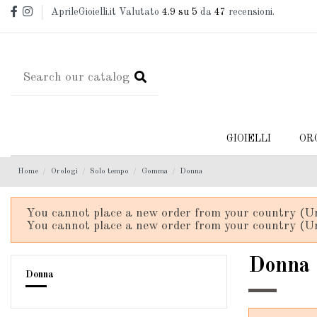
AprileGioielli.it Valutato
4.9
su 5
da
47
recensioni.
GIOIELLI
OR
Home
Orologi
Solo tempo
Gomma
Donna
You cannot place a new order from your country (Un
You cannot place a new order from your country (Un
Donna
Donna