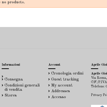
 no products.
Informazioni
Account
Aprile Gioi
Cronologia ordini
Aprile Gioi
Via Roma,
Consegna
Guest tracking
C:F./P.IV
Condizioni generali
My account
Telefono:
di vendita
Addresses
Privacy Po
Stores
Accesso