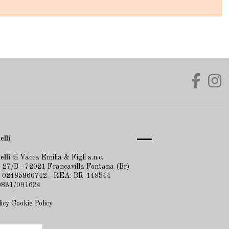
elli
elli
di Vacca Emilia & Figli s.n.c.
 27/B - 72021 Francavilla Fontana (Br)
A 02485860742 - REA: BR-149544
 0831/091634
licy
Cookie Policy