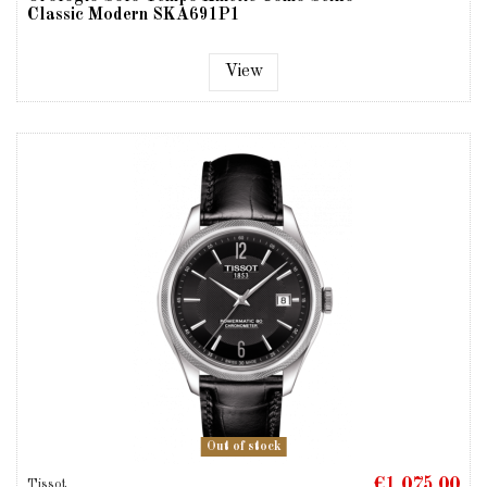
Classic Modern SKA691P1
View
Out of stock
€1,075.00
Tissot