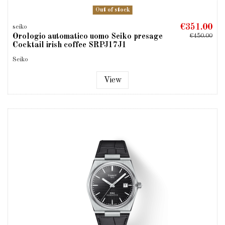
Out of stock
€351.00
seiko
Orologio automatico uomo Seiko presage
€450.00
Cocktail irish coffee SRPJ17J1
Seiko
View