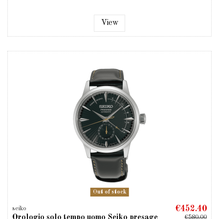
View
Out of stock
€452.40
seiko
Orologio solo tempo uomo Seiko presage
€580.00