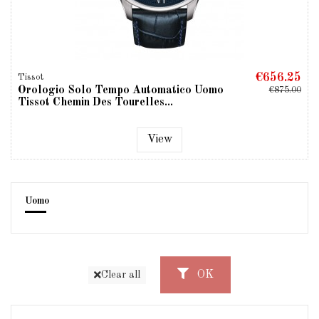
€656.25
Tissot
Orologio Solo Tempo Automatico Uomo
€875.00
Tissot Chemin Des Tourelles...
View
Uomo
OK
Clear all