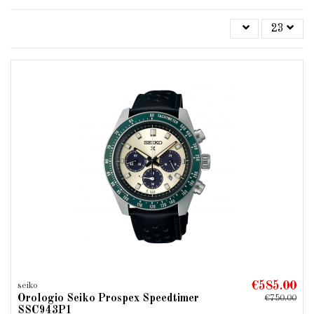
23
€585.00
seiko
Orologio Seiko Prospex Speedtimer
€750.00
SSC943P1