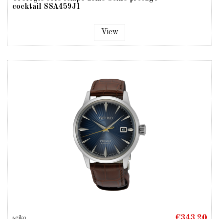
cocktail SSA459J1
View
€343.20
seiko