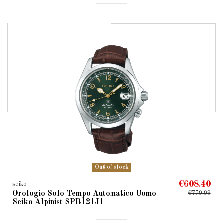
Out of stock
€608.40
seiko
Orologio Solo Tempo Automatico Uomo
€779.99
Seiko Alpinist SPB121J1