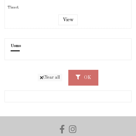
Tissot
View
Uomo
OK
Clear all