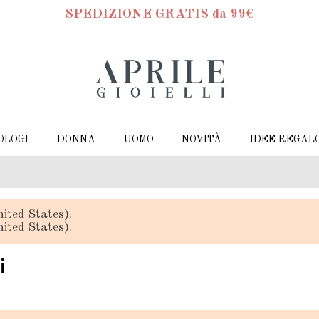
SPEDIZIONE GRATIS da 99€
OLOGI
DONNA
UOMO
NOVITÀ
IDEE REGAL
ited States).
ited States).
i