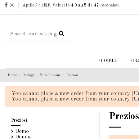
AprileGioielli.it Valutato
4.9
su 5
da
47
recensioni.
GIOIELLI
OR
Home
Orologi
Multifunzione
Preziosi
You cannot place a new order from your country (Un
You cannot place a new order from your country (Un
Prezios
Preziosi
Uomo
Donna