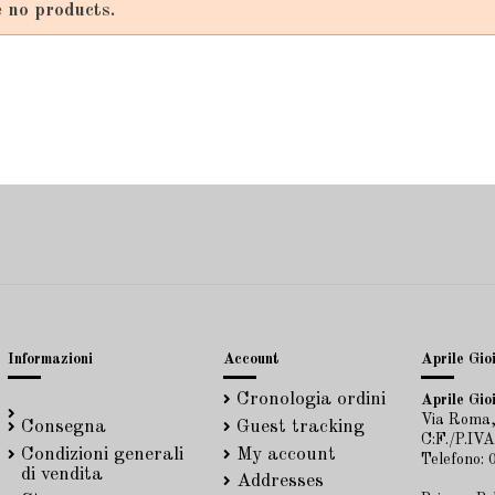
 no products.
Informazioni
Account
Aprile Gioi
Cronologia ordini
Aprile Gioi
Via Roma,
Consegna
Guest tracking
C:F./P.IV
Condizioni generali
My account
Telefono:
di vendita
Addresses