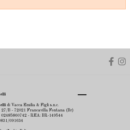
elli
elli
di Vacca Emilia & Figli s.n.c.
 27/B - 72021 Francavilla Fontana (Br)
A 02485860742 - REA: BR-149544
 0831/091634