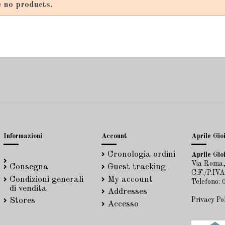
 no products.
Informazioni
Account
Aprile Gioi
Cronologia ordini
Aprile Gioi
Via Roma,
Consegna
Guest tracking
C:F./P.IV
Condizioni generali
My account
Telefono:
di vendita
Addresses
Privacy Po
Stores
Accesso