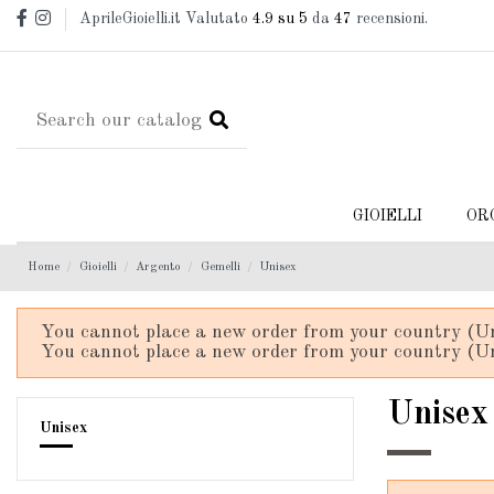
AprileGioielli.it Valutato
4.9
su 5
da
47
recensioni.
GIOIELLI
OR
Home
Gioielli
Argento
Gemelli
Unisex
You cannot place a new order from your country (Un
You cannot place a new order from your country (Un
Unisex
Unisex