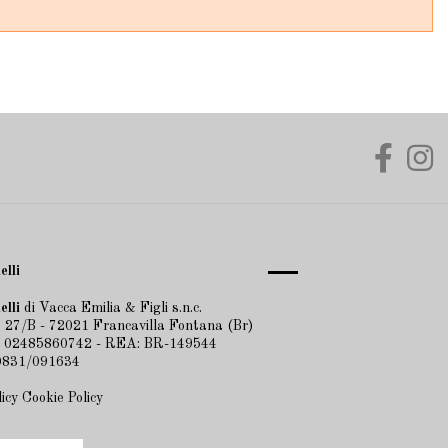
elli
elli
di Vacca Emilia & Figli s.n.c.
 27/B - 72021 Francavilla Fontana (Br)
A 02485860742 - REA: BR-149544
 0831/091634
licy
Cookie Policy