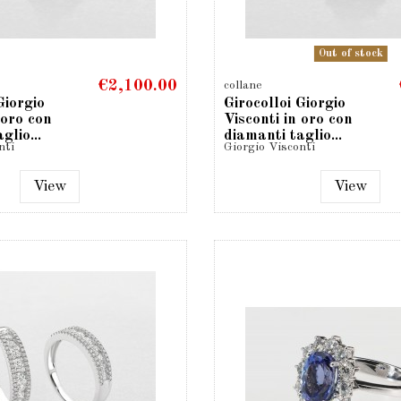
Out of stock
€2,100.00
collane
Giorgio
Girocolloi Giorgio
 oro con
Visconti in oro con
glio...
diamanti taglio...
nti
Giorgio Visconti
View
View