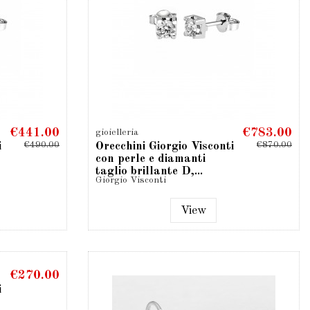
€441.00
€783.00
gioielleria
€490.00
€870.00
i
Orecchini Giorgio Visconti
con perle e diamanti
taglio brillante D,...
Giorgio Visconti
View
€270.00
i