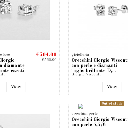
€504.00
o luce
gioielleria
€560.00
Giorgio
Orecchini Giorgio Viscont
on diamante
con perle e diamanti
lante carati
taglio brillante D,...
nti
Giorgio Visconti
View
View
Out of stock
orecchini perle
Orecchini Giorgio Viscont
con perle 5,5/6