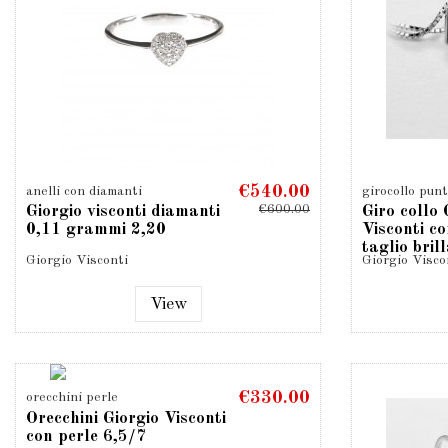
€540.00
anelli con diamanti
girocollo punt
€600.00
Giorgio visconti diamanti
Giro collo 
0,11 grammi 2,20
Visconti c
taglio bril
Giorgio Visconti
Giorgio Visco
0,04
View
€330.00
orecchini perle
Orecchini Giorgio Visconti
con perle 6,5/7