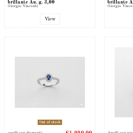
brillante Au. g. 3,00
brillante A
Giorgio Visconti
Giorgio Visco
D...
View
Out of stock
anelli con diamanti
Anelli con pie