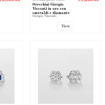
€3,000.00
€1,200.00
Orecchini Giorgio
Visconti in oro con
smeraldi e diamante
Giorgio Visconti
taglio...
View