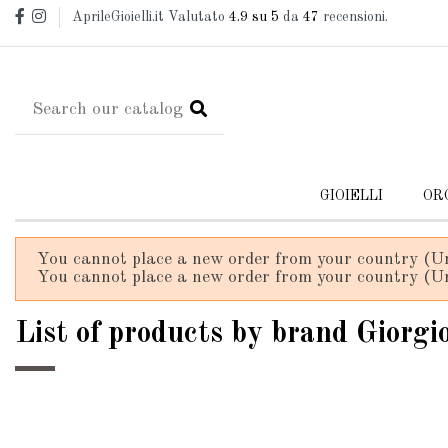
AprileGioielli.it Valutato
4.9
su 5
da
47
recensioni.
GIOIELLI
OR
You cannot place a new order from your country (Un
You cannot place a new order from your country (Un
List of products by brand Giorgi