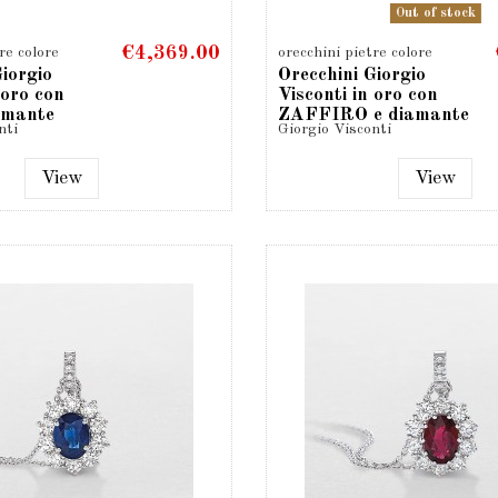
Out of stock
€4,369.00
re colore
orecchini pietre colore
Giorgio
Orecchini Giorgio
 oro con
Visconti in oro con
iamante
ZAFFIRO e diamante
nti
Giorgio Visconti
taglio...
View
View