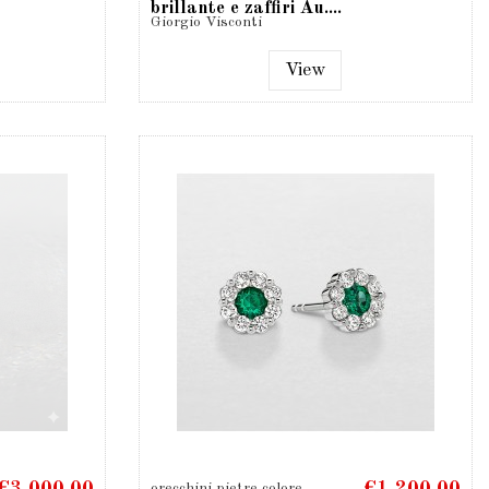
brillante e zaffiri Au....
Giorgio Visconti
View
orecchini pietre colore