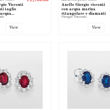
€1,760.00
rgio Visconti
Anello Giorgio visconti
ti taglio
con acqua marina
 acqua...
rttangolare e diamanti
nti
Giorgio Visconti
AU....
View
View