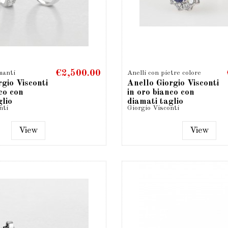
€2,500.00
manti
Anelli con pietre colore
rgio Visconti
Anello Giorgio Visconti
co con
in oro bianco con
glio
diamati taglio
nti
Giorgio Visconti
brillante...
View
View