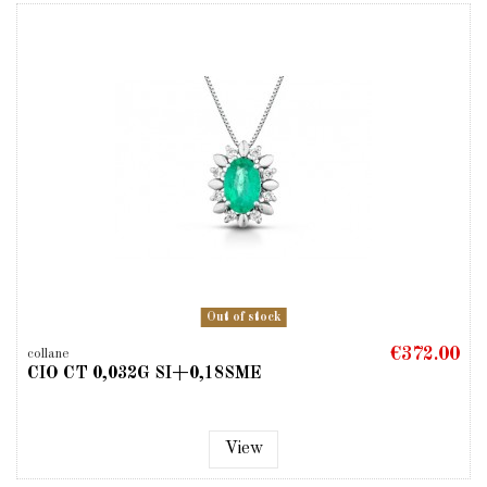
Out of stock
€372.00
collane
CIO CT 0,032G SI+0,18SME
View