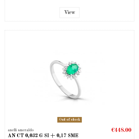
View
Out of stock
€448.00
anelli smeraldo
AN CT 0,032 G SI + 0,17 SME