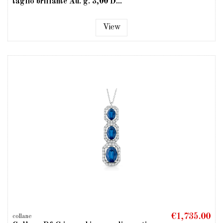
taglio brillante Au. g. 3,00 D...
View
€1,735.00
collane