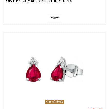
OR PERLA MM5,5-6+CT 0,04 G VS
View
Out of stock