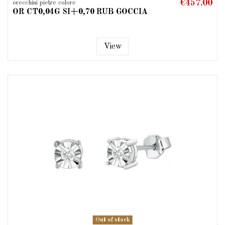
€457.00
orecchini pietre colore
OR CT0,04G SI+0,70 RUB GOCCIA
View
Out of stock