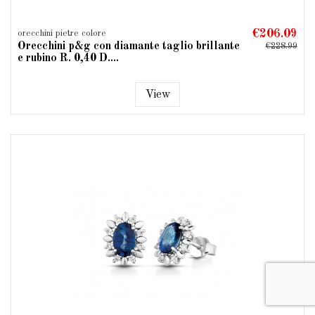
€206.09
orecchini pietre colore
Orecchini p&g con diamante taglio brillante
€228.99
e rubino R. 0,40 D....
View