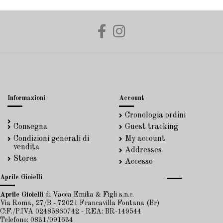
Informazioni
Account
Cronologia ordini
Consegna
Guest tracking
Condizioni generali di
My account
vendita
Addresses
Stores
Accesso
Aprile Gioielli
Aprile Gioielli
di Vacca Emilia & Figli s.n.c.
Via Roma, 27/B - 72021 Francavilla Fontana (Br)
C:F./P.IVA 02485860742 - REA: BR-149544
Telefono: 0831/091634