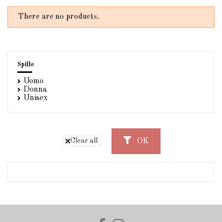
There are no products.
Spille
Uomo
Donna
Unisex
OK
Clear all